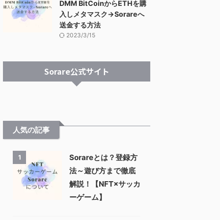
DMM BitCoinからETHを購
入しメタマスク→Sorareへ
送金する方法
2023/3/15
Sorare公式サイト
人気の記事
Sorareとは？登録方
1
法～遊び方まで徹底
解説！【NFT×サッカ
ーゲーム】