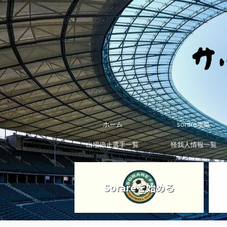
ホーム
sorare攻略
出場停止選手一覧
怪我人情報一覧
Sorareを始める