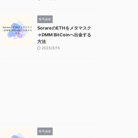
暗号資産
SorareのETHをメタマスク
→DMM BitCoinへ出金する
方法
2023/3/15
暗号資産