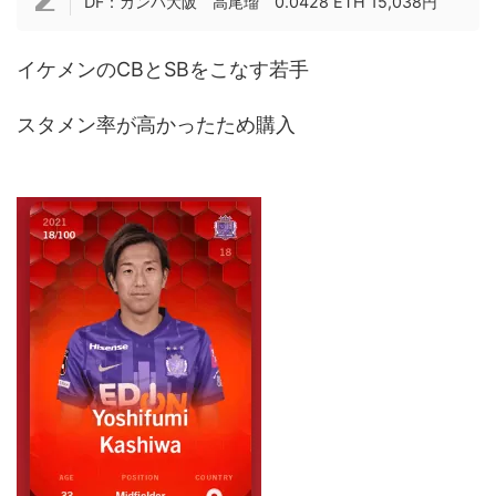
DF：ガンバ大阪 高尾瑠 0.0428 ETH 15,038円
イケメンのCBとSBをこなす若手
スタメン率が高かったため購入